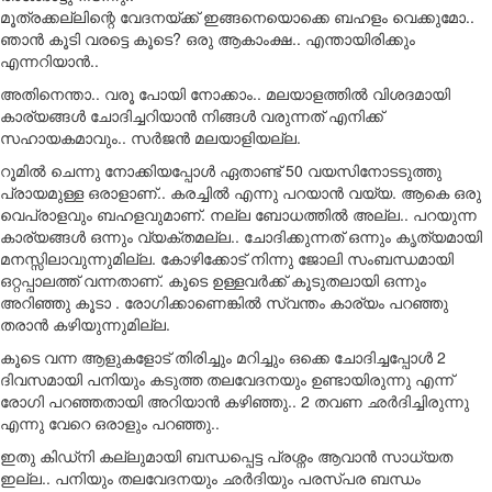
മൂത്രക്കല്ലിന്റെ വേദനയ്ക്ക് ഇങ്ങനെയൊക്കെ ബഹളം വെക്കുമോ..
ഞാൻ കൂടി വരട്ടെ കൂടെ? ഒരു ആകാംക്ഷ.. എന്തായിരിക്കും
എന്നറിയാൻ..
അതിനെന്താ.. വരൂ പോയി നോക്കാം.. മലയാളത്തിൽ വിശദമായി
കാര്യങ്ങൾ ചോദിച്ചറിയാൻ നിങ്ങൾ വരുന്നത് എനിക്ക്
സഹായകമാവും.. സർജൻ മലയാളിയല്ല.
റൂമിൽ ചെന്നു നോക്കിയപ്പോൾ ഏതാണ്ട് 50 വയസിനോടടുത്തു
പ്രായമുള്ള ഒരാളാണ്.. കരച്ചിൽ എന്നു പറയാൻ വയ്യ. ആകെ ഒരു
വെപ്രാളവും ബഹളവുമാണ്. നല്ല ബോധത്തിൽ അല്ല.. പറയുന്ന
കാര്യങ്ങൾ ഒന്നും വ്യക്തമല്ല.. ചോദിക്കുന്നത് ഒന്നും കൃത്യമായി
മനസ്സിലാവുന്നുമില്ല. കോഴിക്കോട് നിന്നു ജോലി സംബന്ധമായി
ഒറ്റപ്പാലത്ത് വന്നതാണ്. കൂടെ ഉള്ളവർക്ക് കൂടുതലായി ഒന്നും
അറിഞ്ഞു കൂടാ . രോഗിക്കാണെങ്കിൽ സ്വന്തം കാര്യം പറഞ്ഞു
തരാൻ കഴിയുന്നുമില്ല.
കൂടെ വന്ന ആളുകളോട് തിരിച്ചും മറിച്ചും ഒക്കെ ചോദിച്ചപ്പോൾ 2
ദിവസമായി പനിയും കടുത്ത തലവേദനയും ഉണ്ടായിരുന്നു എന്ന്
രോഗി പറഞ്ഞതായി അറിയാൻ കഴിഞ്ഞു.. 2 തവണ ഛർദിച്ചിരുന്നു
എന്നു വേറെ ഒരാളും പറഞ്ഞു..
ഇതു കിഡ്നി കല്ലുമായി ബന്ധപ്പെട്ട പ്രശ്നം ആവാൻ സാധ്യത
ഇല്ല.. പനിയും തലവേദനയും ഛർദിയും പരസ്പര ബന്ധം