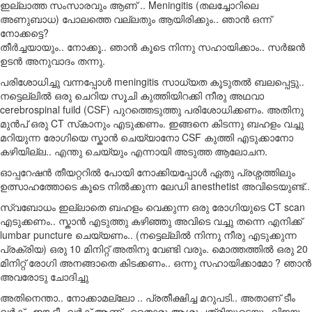
ഇല്ലാത്ത സംസാരവും ആണ് .. Meningitis (തലച്ചോറിലെ
അണുബാധ) പോലത്തെ വല്ലതും ആയിരിക്കും.. ഞാൻ ഒന്ന്
നോക്കട്ടെ?
തീർച്ചയായും.. നോക്കൂ.. ഞാൻ കൂടെ നിന്നു സഹായിക്കാം.. സർജൻ
ഉടൻ അനുവാദം തന്നു.
പരിശോധിച്ചു വന്നപ്പോൾ meningitis സാധ്യത കൂടുതൽ ബലപ്പെട്ടു..
നട്ടെല്ലിൽ ഒരു ചെറിയ സൂചി കുത്തിയിറക്കി നീരു അഥവാ
cerebrospinal fuild (CSF) പുറത്തെടുത്തു പരിശോധിക്കണം. അതിനു
മുൻപ് ഒരു CT സ്‌കാനും എടുക്കണം. ഇങ്ങനെ കിടന്നു ബഹളം വച്ചു
മറിയുന്ന രോഗിയെ സ്കാൻ ചെയ്യാനോ CSF കുത്തി എടുക്കാനോ
കഴിയില്ല.. എന്തു ചെയ്യും എന്നായി അടുത്ത ആലോചന.
ഓപ്പറേഷൻ തീയറ്ററിൽ പോയി നോക്കിയപ്പോൾ ഏതു പ്രശ്നത്തിലും
ഉത്സാഹത്തോടെ കൂടെ നിൽക്കുന്ന ലേഡി anesthetist അവിടെയുണ്ട്..
സ്വബോധം ഇല്ലാതെ ബഹളം വെക്കുന്ന ഒരു രോഗിയുടെ CT scan
എടുക്കണം.. സ്കാൻ എടുത്തു കഴിഞ്ഞു അവിടെ വച്ചു തന്നെ എനിക്ക്
lumbar puncture ചെയ്യണം.. (നട്ടെല്ലിൽ നിന്നു നീരു എടുക്കുന്ന
പ്രക്രിയ) ഒരു 10 മിനിറ്റ് അതിനു വേണ്ടി വരും. മൊത്തത്തിൽ ഒരു 20
മിനിറ്റ് രോഗി അനങ്ങാതെ കിടക്കണം.. ഒന്നു സഹായിക്കാമോ ? ഞാൻ
അവരോടു ചോദിച്ചു
അതിനെന്താ.. നോക്കാമല്ലോ .. പ്രതീക്ഷിച്ച മറുപടി.. അതാണ് ടീം
വർക്.. ഈ ടീം വർക് ആണ് ഏതൊരു ആശുപത്രിയുടെയും വിജയം..