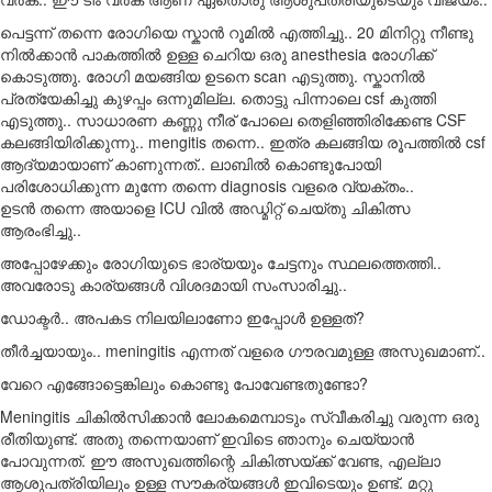
പെട്ടന്ന് തന്നെ രോഗിയെ സ്കാൻ റൂമിൽ എത്തിച്ചു.. 20 മിനിറ്റു നീണ്ടു
നിൽക്കാൻ പാകത്തിൽ ഉള്ള ചെറിയ ഒരു anesthesia രോഗിക്ക്
കൊടുത്തു. രോഗി മയങ്ങിയ ഉടനെ scan എടുത്തു. സ്കാനിൽ
പ്രത്യേകിച്ചു കുഴപ്പം ഒന്നുമില്ല. തൊട്ടു പിന്നാലെ csf കുത്തി
എടുത്തു.. സാധാരണ കണ്ണു നീര് പോലെ തെളിഞ്ഞിരിക്കേണ്ട CSF
കലങ്ങിയിരിക്കുന്നു.. mengitis തന്നെ.. ഇത്ര കലങ്ങിയ രൂപത്തിൽ csf
ആദ്യമായാണ് കാണുന്നത്.. ലാബിൽ കൊണ്ടുപോയി
പരിശോധിക്കുന്ന മുന്നേ തന്നെ diagnosis വളരെ വ്യക്തം..
ഉടൻ തന്നെ അയാളെ ICU വിൽ അഡ്മിറ്റ് ചെയ്തു ചികിത്സ
ആരംഭിച്ചു..
അപ്പോഴേക്കും രോഗിയുടെ ഭാര്യയും ചേട്ടനും സ്ഥലത്തെത്തി..
അവരോടു കാര്യങ്ങൾ വിശദമായി സംസാരിച്ചു..
ഡോക്ടർ.. അപകട നിലയിലാണോ ഇപ്പോൾ ഉള്ളത്?
തീർച്ചയായും.. meningitis എന്നത് വളരെ ഗൗരവമുള്ള അസുഖമാണ്..
വേറെ എങ്ങോട്ടെങ്കിലും കൊണ്ടു പോവേണ്ടതുണ്ടോ?
Meningitis ചികിൽസിക്കാൻ ലോകമെമ്പാടും സ്വീകരിച്ചു വരുന്ന ഒരു
രീതിയുണ്ട്. അതു തന്നെയാണ് ഇവിടെ ഞാനും ചെയ്യാൻ
പോവുന്നത്. ഈ അസുഖത്തിന്റെ ചികിത്സയ്ക്ക് വേണ്ട, എല്ലാ
ആശുപത്രിയിലും ഉള്ള സൗകര്യങ്ങൾ ഇവിടെയും ഉണ്ട്. മറ്റു