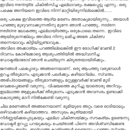
ഇവിടെ meningitis ചികിൽസിച്ച എല്ലാവരും രക്ഷപ്പെട്ടു എന്നു.. ഒരു
പക്ഷെ അനിയനെ ഇവിടെ നിന്ന് മാറ്റിയിരുന്നില്ലെങ്കിൽ.......
ഒരു പക്ഷെ ഇവിടത്തെ ആദ്യ മരണം അതാകുമായിരുന്നു... അയാൾ
പറഞ്ഞു മുഴുവനാക്കുന്നതിനു മുന്നേ ഞാൻ പറഞ്ഞു.. modern
medicine ലോകത്തു എല്ലായിടത്തും ഒരുപോലെ തന്നെ.. ഇവിടെ
ആയിരുന്നെങ്കിലും അവിടെ നിന്നു ലഭിച്ച അതേ ചികിത്സ
തന്നെയാവും കിട്ടിയിട്ടുണ്ടാവുക..
അവിടെ അക്കാര്യം പറഞ്ഞില്ലെങ്കിൽ ഈ രോഗിക്ക് വേണ്ടി 2
ദിവസം കോഴിക്കോട്ടെ ആശുപത്രിയിൽ അദ്ധ്വാനിച്ച
ഡോക്ടര്മാരോട് ഞാൻ ചെയ്യുന്ന ക്രൂരതയായിരിക്കും..
ജനങ്ങൾ പലപ്പോഴും അങ്ങനെയാണ്.. ഒരു ആപത്തു വരുമ്പോൾ
ഉറച്ച തീരുമാനം എടുക്കാൻ പലർക്കും കഴിയാറില്ല.. സ്വന്തം
അഭിപ്രായങ്ങളും തീരുമാനങ്ങളും മറ്റുള്ളവർക്ക് വേണ്ടി മൂടി
വെക്കപ്പെടേണ്ടി വരുന്നു.. വിഷയത്തെ കുറിച്ചു യാതൊരു അറിവും
ഇല്ലാത്ത ആളുകൾക്ക് തീരുമാനം എടുക്കാൻ അവസരം ഉണ്ടാക്കി
കൊടുത്തു മാറി നിൽക്കേണ്ടി വരുന്നു.
ചില മരണങ്ങൾ അങ്ങനെയാണ്. ഭൂമിയുടെ അറ്റം വരെ ഓടിയാലും
ഒഴിവാക്കാൻ കഴിയാത്തവ.. അസുഖം കൃത്യമായി
നിർണ്ണയിക്കപ്പെടുകയും എല്ലാ ചികിത്സയ്ക്കും സൗകര്യം ഉണ്ടെന്നു
ഡോക്ടർ ഉറപ്പു പറയുകയും ചെയ്താൽ പിന്നെ അവിശ്വസിക്കേണ്ട
കാര്യം ഇല്ല.. ഇല്ലാത്ത കാര്യങ്ങൾ ഉണ്ടെന്നു പറഞ്ഞു സ്വന്തം