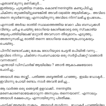
ഏതാണ്ട് മൂന്നു മണിക്കൂർ...
ഇത്രയും ചുരുങ്ങിയ സമയം കൊണ്ട് meningitis കണ്ടുപിടിച്ചു
ചികിത്സ തുടങ്ങിയിട്ടുണ്ടെങ്കിൽ അവർ capable ആയിരിക്കും.. അവിടെ
തന്നെ തുടർന്നോളൂ എന്നായിരുന്നു അവിടെ നിന്ന് ലഭിച്ച ഉപദേശം..
എന്നാൽ അർദ്ധ രാത്രി സ്ഥലത്തെത്തിയ വേറെ ചില ബന്ധുക്കൾ
വീണ്ടും ചർച്ച ചെയ്തു രോഗിയെ കോഴിക്കോട്ടെ ഒരു സ്വകാര്യ
ആശുപത്രിയിലേക്ക് മാറ്റാൻ അവസാന തീരുമാനം എടുത്തു..
അതനുസരിച്ചു രാത്രി തന്നെ രോഗിയെ കൊണ്ടുപോവുകയും
ചെയ്തു..
പിന്നീട് രണ്ടാഴ്ചക്കു ശേഷം രോഗിയുടെ ചേട്ടൻ ഒപിയിൽ വന്നു...
ഇവിടെ നിന്നും ചികിത്സ സംബന്ധമായ ഒരു സർട്ടിഫിക്കറ്റ് വാങ്ങാൻ
വന്നതാണ്.
എന്തായി ഡിസ്ചാർജ് ആയില്ലേ ? ഞാൻ ആകാംക്ഷയോടെ
ചോദിച്ചു..
അയാൾ തല താഴ്ത്തി.. പതിഞ്ഞ ശബ്ദത്തിൽ പറഞ്ഞു.. ഇല്ല ഡോക്ടർ...
ഇവിടന്നു പോയി രണ്ടാം നാൾ അവൻ മരിച്ചു...
ആ വാർത്ത ഒരു ഞെട്ടൽ ഉളവാക്കി.. meningitis
മരണകാരണമായേക്കാവുന്ന അസുഖം തന്നെയാണ്.. എന്നാലും
അയാൾ രക്ഷപെടും എന്നായിരുന്നു പ്രതീക്ഷ..
എനിക്ക് അതല്ല സങ്കടം.. അയാൾ തുടർന്നു.. ഡോക്ടർ പറഞ്ഞില്ലേ