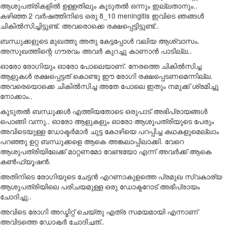
ആശുപത്രികളിൽ ഉള്ളതിലും കൂടുതൽ ഒന്നും ഇല്ലതാനും..
കഴിഞ്ഞ 2 വർഷത്തിനിടെ ഒരു 8_10 meningitis ഇവിടെ ഞങ്ങൾ
ചികിൽസിച്ചിട്ടുണ്ട്. അവരൊക്കെ രക്ഷപ്പെട്ടിട്ടുണ്ട്..
ബന്ധുക്കളുടെ മുഖത്തു അതു കേട്ടപ്പോൾ വലിയ ആശ്വാസം.
അസുഖത്തിന്റെ ഗൗരവം അവർ കുറച്ചു കാണാൻ പാടില്ല..
ഓരോ രോഗിയും ഓരോ പോലെയാണ്. നേരത്തെ ചികിൽസിച്ച
ആളുകൾ രക്ഷപ്പെട്ടത് കൊണ്ടു ഈ രോഗി രക്ഷപ്പെടണമെന്നില്ല.
അവരെയൊക്കെ ചികിൽസിച്ച അതേ പോലെ ഇതും നമുക്ക് ശ്രമിച്ചു
നോക്കാം..
കൂടുതൽ ബന്ധുക്കൾ എത്തിയതോടെ ഒരുപാട് അഭിപ്രായങ്ങൾ
പൊങ്ങി വന്നു.. ഓരോ ആളുകളും ഓരോ ആശുപത്രിയുടെ പേരും
അവിടെയുള്ള ഡോക്ടർമാർ ചുട്ട കോഴിയെ പറപ്പിച്ച കഥകളുമെല്ലാം
പറഞ്ഞു ഉറ്റ ബന്ധുക്കളെ ആകെ അങ്കലാപ്പിലാക്കി. വേറെ
ആശുപത്രിയിലേക്ക് മാറ്റണമോ വേണ്ടയോ എന്ന് അവർക്ക് ആകെ
കൺഫ്യൂഷൻ.
അതിനിടെ രോഗിയുടെ ചേട്ടൻ എറണാകുളത്തെ പ്രമുഖ സ്വകാര്യ
ആശുപത്രിയിലെ പരിചയമുള്ള ഒരു ഡോക്ടറോട് അഭിപ്രായം
ചോദിച്ചു..
അവിടെ രോഗി അഡ്മിറ്റ് ചെയ്തു എത്ര സമയമായി എന്നാണ്
അവിടത്തെ ഡോക്ടർ ചോദിച്ചത്..